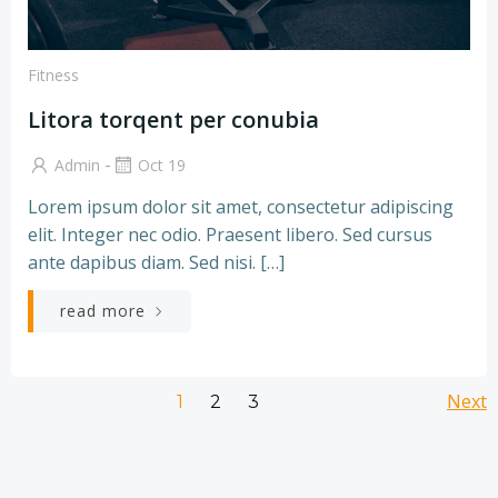
Fitness
Litora torqent per conubia
-
Admin
Oct 19
Lorem ipsum dolor sit amet, consectetur adipiscing
elit. Integer nec odio. Praesent libero. Sed cursus
ante dapibus diam. Sed nisi. […]
read more
Posts
Po
Page
Page
Next
Page
1
2
3
navigation
na